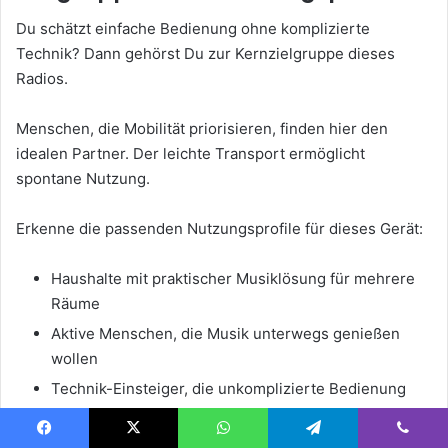
Du schätzt einfache Bedienung ohne komplizierte
Technik? Dann gehörst Du zur Kernzielgruppe dieses
Radios.
Menschen, die Mobilität priorisieren, finden hier den
idealen Partner. Der leichte Transport ermöglicht
spontane Nutzung.
Erkenne die passenden Nutzungsprofile für dieses Gerät:
Haushalte mit praktischer Musiklösung für mehrere
Räume
Aktive Menschen, die Musik unterwegs genießen
wollen
Technik-Einsteiger, die unkomplizierte Bedienung
bevorzugen
Alle, die traditionelles Radio mit modernem
Facebook
X
WhatsApp
Telegram
Viber