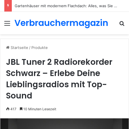
Gartenhäuser mit modernem Flachdach: Alles, was Sie 2026 wissen müssen
Verbrauchermagazin
Menü
S
Startseite
/
Produkte
JBL Tuner 2 Radiorekorder
Schwarz – Erlebe Deine
Lieblingsradios mit Top-
Sound
417
10 Minuten Lesezeit