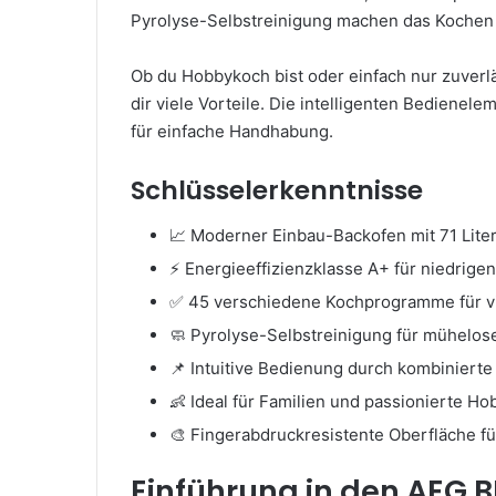
Pyrolyse-Selbstreinigung machen das Kochen 
Ob du Hobbykoch bist oder einfach nur zuverl
dir viele Vorteile. Die intelligenten Bediene
für einfache Handhabung.
Schlüsselerkenntnisse
📈 Moderner Einbau-Backofen mit 71 Lit
⚡ Energieeffizienzklasse A+ für niedrige
✅ 45 verschiedene Kochprogramme für vie
🧼 Pyrolyse-Selbstreinigung für mühelos
📌 Intuitive Bedienung durch kombiniert
👶 Ideal für Familien und passionierte H
🎨 Fingerabdruckresistente Oberfläche f
Einführung in den AEG