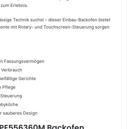
zum Erlebnis.
ässige Technik suchst – dieser Einbau-Backofen bietet
lemente mit Rotary- und Touchscreen-Steuerung sorgen
ern Fassungsvermögen
n Verbrauch
lfältige Gerichte
e Pflege
e Steuerung
obbyköche
ür sauberes Design
 BPE556360M Backofen