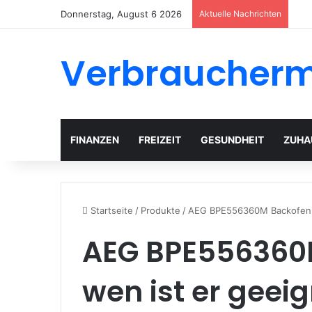
Donnerstag, August 6 2026
Aktuelle Nachrichten
Verbraucher
FINANZEN
FREIZEIT
GESUNDHEIT
ZUHA
Startseite
/
Produkte
/
AEG BPE556360M Backofen: F
AEG BPE556360M
wen ist er geeig