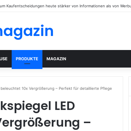
tenhäuser mit modernem Flachdach: Alles, was Sie 2026 wissen müsse
magazin
USE
PRODUKTE
MAGAZIN
beleuchtet 10x Vergrößerung – Perfekt für detaillierte Pflege
kspiegel LED
 Vergrößerung –