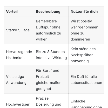
Vorteil
Beschreibung
Nutzen für dich
Bemerkbare
Wirst positiv
Duftspur ohne
wahrgenommen
Starke Sillage
aufdringlich zu
ohne zu
wirken
dominieren
Kein ständiges
Hervorragende
Bis zu 8 Stunden
Nachsprühen
Haltbarkeit
intensive Wirkung
notwendig
Für Beruf und
Vielseitige
Freizeit
Ein Duft für alle
Anwendung
gleichermaßen
Lebenssituationen
geeignet
Präzise
Einfache
Hochwertiger
Dosierung und
Handhabung ohne