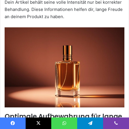
Dein Artikel behält seine volle Intensität nur bei korrekter
Behandlung. Diese Informationen helfen dir, lange Freude
an deinem Produkt zu haben.
Optimale Aufbewahrung für lange
Freude
Facebook
X
WhatsApp
Telegram
Viber