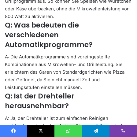
Grillprogramm aus. So können Sie Speisen wie Würstchen
oder Käse überbacken, ohne die Mikrowellenleistung von
800 Watt zu aktivieren.
Q: Was bedeuten die
verschiedenen
Automatikprogramme?
A: Die Automatikprogramme sind voreingestellte
Kombinationen aus Mikrowellen- und Grillleistung. Sie
erleichtern das Garen von Standardgerichten wie Pizza
oder Geflügel, da Sie nicht manuell Zeit und
Leistungsstufen einstellen müssen.
Q: Ist der Drehteller
herausnehmbar?
A: Ja, der Drehteller ist zum einfachen Reinigen
problemlos entnehmbar. Achten Sie darauf, ihn nach der
Säuberung richtig wieder einzusetzen, damit sich Ihre
Facebook
X
WhatsApp
Telegram
Viber