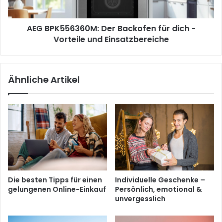
Vorteile
und
AEG BPK556360M: Der Backofen für dich -
Einsatzbereiche
Vorteile und Einsatzbereiche
Ähnliche Artikel
Die besten Tipps für einen
Individuelle Geschenke –
gelungenen Online-Einkauf
Persönlich, emotional &
unvergesslich