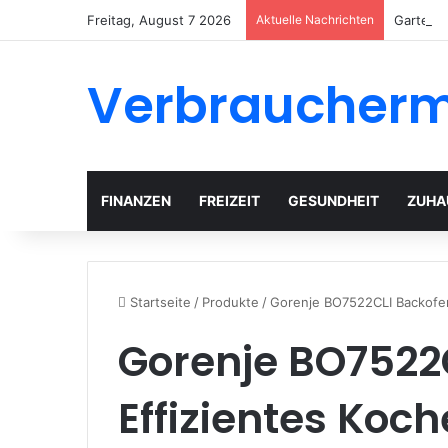
Freitag, August 7 2026
Aktuelle Nachrichten
Gartenh
Verbraucher
FINANZEN
FREIZEIT
GESUNDHEIT
ZUHA
Startseite
/
Produkte
/
Gorenje BO7522CLI Backofen:
Gorenje BO7522
Effizientes Koch