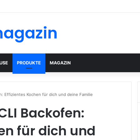
äuser mit modernem Flachdach: Alles, was Sie 2026 wissen müssen
magazin
USE
PRODUKTE
MAGAZIN
 Effizientes Kochen für dich und deine Familie
CLI Backofen:
en für dich und