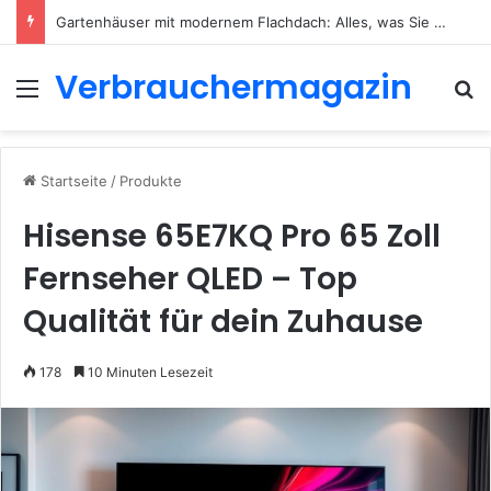
Welche LED Aufbauspots gibt es? Ein vollständiger Überblick für 2026
Verbrauchermagazin
Menü
S
Startseite
/
Produkte
Hisense 65E7KQ Pro 65 Zoll
Fernseher QLED – Top
Qualität für dein Zuhause
178
10 Minuten Lesezeit