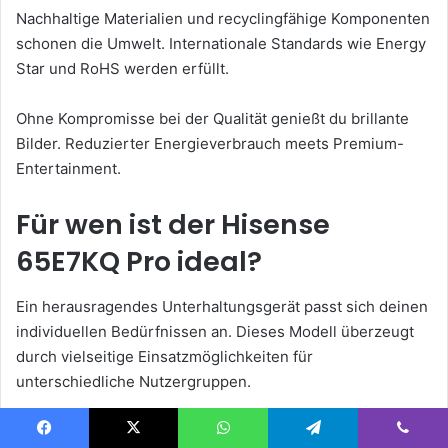
Nachhaltige Materialien und recyclingfähige Komponenten
schonen die Umwelt. Internationale Standards wie Energy
Star und RoHS werden erfüllt.
Ohne Kompromisse bei der Qualität genießt du brillante
Bilder. Reduzierter Energieverbrauch meets Premium-
Entertainment.
Für wen ist der Hisense
65E7KQ Pro ideal?
Ein herausragendes Unterhaltungsgerät passt sich deinen
individuellen Bedürfnissen an. Dieses Modell überzeugt
durch vielseitige Einsatzmöglichkeiten für
unterschiedliche Nutzergruppen.
Perfekter Fernseher für Film- und
Facebook
X
WhatsApp
Telegram
Viber