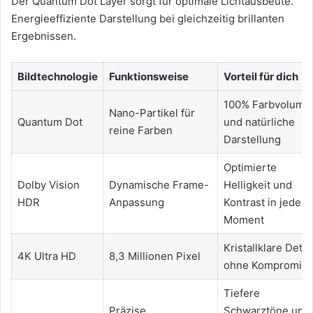
Der Quantum Dot Layer sorgt für optimale Lichtausbeute.
Energieeffiziente Darstellung bei gleichzeitig brillanten
Ergebnissen.
Bildtechnologie
Funktionsweise
Vorteil für dich
100% Farbvolume
Nano-Partikel für
Quantum Dot
und natürliche
reine Farben
Darstellung
Optimierte
Dolby Vision
Dynamische Frame-
Helligkeit und
HDR
Anpassung
Kontrast in jedem
Moment
Kristallklare Detai
4K Ultra HD
8,3 Millionen Pixel
ohne Kompromiss
Tiefere
Präzise
Schwarztöne und