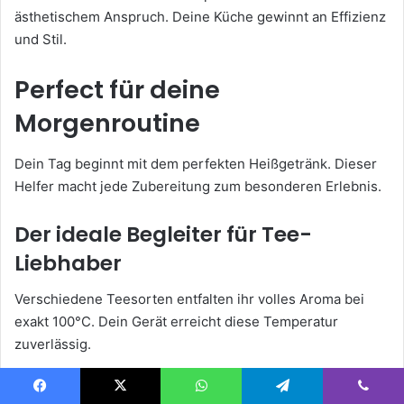
ästhetischem Anspruch. Deine Küche gewinnt an Effizienz
und Stil.
Perfect für deine
Morgenroutine
Dein Tag beginnt mit dem perfekten Heißgetränk. Dieser
Helfer macht jede Zubereitung zum besonderen Erlebnis.
Der ideale Begleiter für Tee-
Liebhaber
Verschiedene Teesorten entfalten ihr volles Aroma bei
exakt 100°C. Dein Gerät erreicht diese Temperatur
zuverlässig.
Grüner Tee, Schwarztee oder Kräutertee – alle Sorten
Facebook
X
WhatsApp
Telegram
Viber