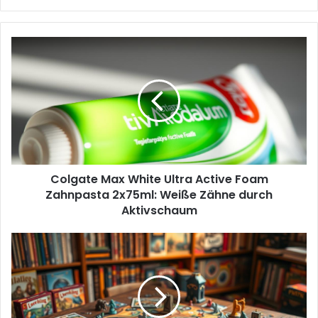
Colgate
Max
White
Ultra
Active
Foam
Zahnpasta
2x75ml:
Weiße
Colgate Max White Ultra Active Foam
Zähne
durch
Zahnpasta 2x75ml: Weiße Zähne durch
Aktivschaum
Aktivschaum
Bloook
Wörter
Sturm
:
Brettspiel
für