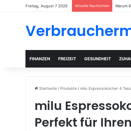
Freitag, August 7 2026
Aktuelle Nachrichten
Gartenh
Verbraucher
FINANZEN
FREIZEIT
GESUNDHEIT
ZUHA
Startseite
/
Produkte
/
milu Espressokocher 4 Tass
milu Espressok
Perfekt für Ihre