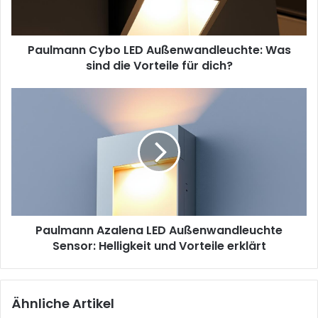
die
Vorteile
für
Paulmann Cybo LED Außenwandleuchte: Was
dich?
sind die Vorteile für dich?
Paulmann
Azalena
LED
Außenwandleuchte
Sensor:
Helligkeit
und
Vorteile
erklärt
Paulmann Azalena LED Außenwandleuchte
Sensor: Helligkeit und Vorteile erklärt
Ähnliche Artikel