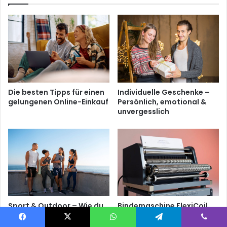
Die besten Tipps für einen
Individuelle Geschenke –
gelungenen Online-Einkauf
Persönlich, emotional &
unvergesslich
Sport & Outdoor – Wie du
Bindemaschine FlexiCoil
die perfekte Ausrüstung
44: Dein Helfer für
für jedes Abenteuer
effizientes Binden
Facebook
X
WhatsApp
Telegram
Viber