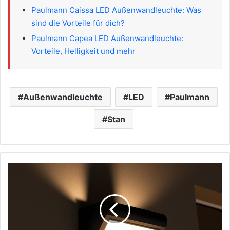
Paulmann Caissa LED Außenwandleuchte: Was
sind die Vorteile für dich?
Paulmann Capea LED Außenwandleuchte:
Vorteile, Helligkeit und mehr
Außenwandleuchte
LED
Paulmann
Stan
Paulmann
Cybo
LED
Außenwandleuchte:
Was
sind