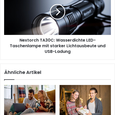
Wasserdichte
LED-
Taschenlampe
mit
starker
Lichtausbeute
und
Nextorch TA30C: Wasserdichte LED-
USB-
Ladung
Taschenlampe mit starker Lichtausbeute und
USB-Ladung
Ähnliche Artikel