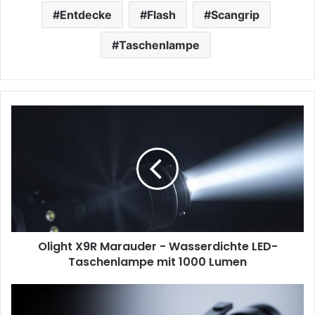
Entdecke
Flash
Scangrip
Taschenlampe
Olight
X9R
Marauder
-
Wasserdichte
LED-
Taschenlampe
mit
1000
Olight X9R Marauder - Wasserdichte LED-
Lumen
Taschenlampe mit 1000 Lumen
Nextorch
TA30C: