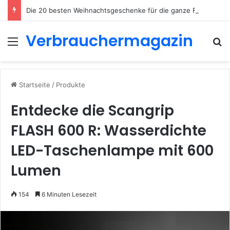
Die 20 besten Weihnachtsgeschenke für die ganze Familie 2026
Verbrauchermagazin
Menü
S
Startseite
/
Produkte
Entdecke die Scangrip
FLASH 600 R: Wasserdichte
LED-Taschenlampe mit 600
Lumen
154
6 Minuten Lesezeit