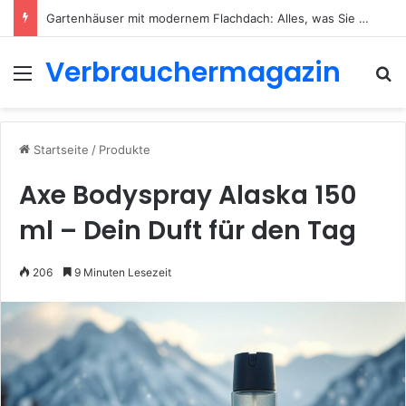
Gartenhäuser mit modernem Flachdach: Alles, was Sie 2026 wissen müssen
Verbrauchermagazin
Menü
S
Startseite
/
Produkte
Axe Bodyspray Alaska 150
ml – Dein Duft für den Tag
206
9 Minuten Lesezeit