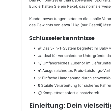
Das Komplettset enthält Babywanne, Sportsitz
Euro erhalten Sie ein Paket, das normalerweis
Kundenbewertungen betonen die stabile Verarb
des Gewichts von etwa 11 kg (nur Gestell) läs
Schlüsselerkenntnisse
👶 Das 3-in-1-System begleitet Ihr Baby 
🚗 Ideal für verschiedene Untergründe d
🛒 Umfangreiches Zubehör im Lieferumfa
💰 Ausgezeichnetes Preis-Leistungs-Verh
✅ Einfache Handhabung durch schwenkba
🔒 Stabile Verarbeitung für sicheres Fahre
⏱️ Komplettset sofort einsatzbereit
Einleitung: Dein vielseit