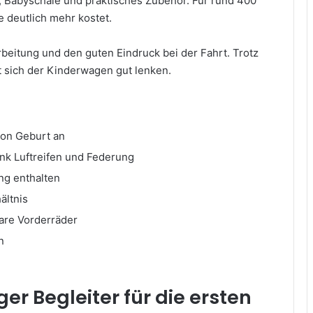
, Babyschale und praktisches Zubehör. Für rund 400
e deutlich mehr kostet.
eitung und den guten Eindruck bei der Fahrt. Trotz
st sich der Kinderwagen gut lenken.
von Geburt an
ank Luftreifen und Federung
ng enthalten
ältnis
re Vorderräder
n
iger Begleiter für die ersten