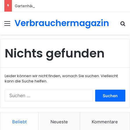
Gartenhäuser mit modernem Flachdach: Alles, was Sie 2026 wissen müssen
Verbrauchermagazin
Menü
S
Nichts gefunden
Leider können wir nicht finden, wonach Sie suchen. Vielleicht
kann die Suche helfen.
Suchen
nach:
Beliebt
Neueste
Kommentare