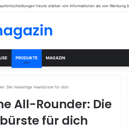
äuser mit modernem Flachdach: Alles, was Sie 2026 wissen müssen
magazin
USE
PRODUKTE
MAGAZIN
r: Die Vielseitige Haarbürste für dich
e All-Rounder: Die
bürste für dich