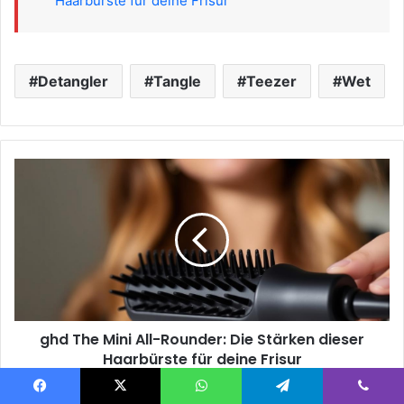
Haarbürste für deine Frisur
Detangler
Tangle
Teezer
Wet
ghd
The
Mini
All-
Rounder:
Die
Stärken
dieser
Haarbürste
ghd The Mini All-Rounder: Die Stärken dieser
für
deine
Haarbürste für deine Frisur
Frisur
Entdecke
Facebook
X
WhatsApp
Telegram
Viber