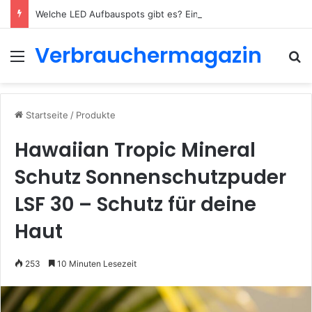
Welche LED Aufbauspots gibt es? Ein vollständiger Überblick für 2026
Verbrauchermagazin
Menü
S
Startseite
/
Produkte
Hawaiian Tropic Mineral
Schutz Sonnenschutzpuder
LSF 30 – Schutz für deine
Haut
253
10 Minuten Lesezeit