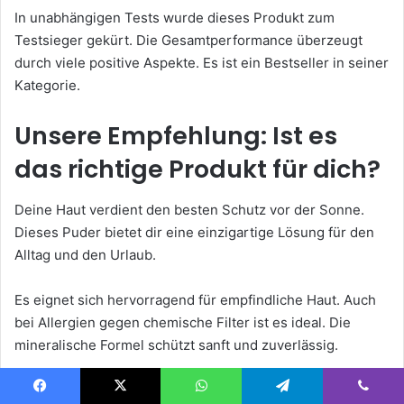
In unabhängigen Tests wurde dieses Produkt zum
Testsieger gekürt. Die Gesamtperformance überzeugt
durch viele positive Aspekte. Es ist ein Bestseller in seiner
Kategorie.
Unsere Empfehlung: Ist es
das richtige Produkt für dich?
Deine Haut verdient den besten Schutz vor der Sonne.
Dieses Puder bietet dir eine einzigartige Lösung für den
Alltag und den Urlaub.
Es eignet sich hervorragend für empfindliche Haut. Auch
bei Allergien gegen chemische Filter ist es ideal. Die
mineralische Formel schützt sanft und zuverlässig.
Fettige Haut profitiert vom matternden Effekt. Dein Teint
Facebook
X
WhatsApp
Telegram
Viber