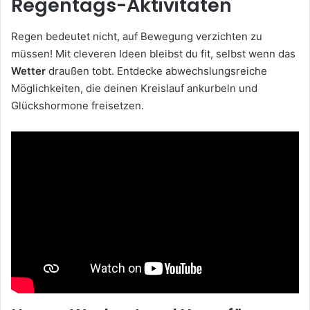
Regentags-Aktivitäten
Regen bedeutet nicht, auf Bewegung verzichten zu
müssen! Mit cleveren Ideen bleibst du fit, selbst wenn das
Wetter
draußen tobt. Entdecke abwechslungsreiche
Möglichkeiten, die deinen Kreislauf ankurbeln und
Glückshormone freisetzen.