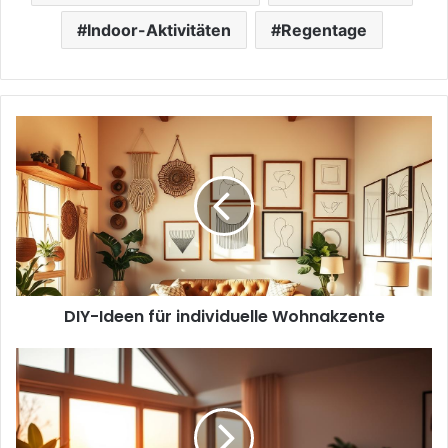
Indoor-Aktivitäten
Regentage
DIY-
Ideen
für
individuelle
Wohnakzente
DIY-Ideen für individuelle Wohnakzente
Die
besten
Tipps
für
einen