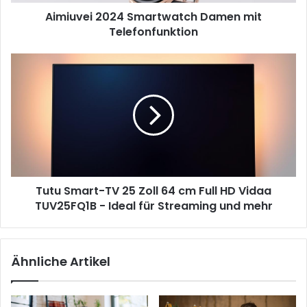
Aimiuvei 2024 Smartwatch Damen mit
Telefonfunktion
Tutu
Smart-
TV
25
Zoll
64
cm
Full
HD
Tutu Smart-TV 25 Zoll 64 cm Full HD Vidaa
Vidaa
TUV25FQ1B
TUV25FQ1B - Ideal für Streaming und mehr
-
Ideal
für
Ähnliche Artikel
Streaming
und
mehr