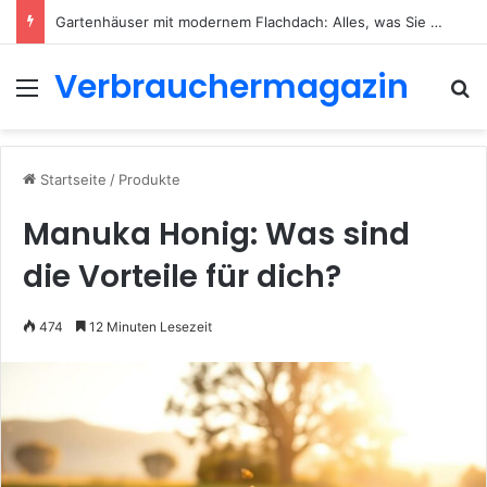
Welche LED Aufbauspots gibt es? Ein vollständiger Überblick für 2026
Verbrauchermagazin
Menü
S
Startseite
/
Produkte
Manuka Honig: Was sind
die Vorteile für dich?
474
12 Minuten Lesezeit