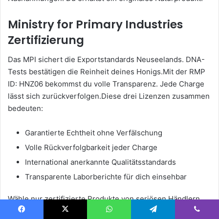
Ministry for Primary Industries
Zertifizierung
Das MPI sichert die Exportstandards Neuseelands. DNA-
Tests bestätigen die Reinheit deines Honigs.Mit der RMP
ID: HNZ06 bekommst du volle Transparenz. Jede Charge
lässt sich zurückverfolgen.Diese drei Lizenzen zusammen
bedeuten:
Garantierte Echtheit ohne Verfälschung
Volle Rückverfolgbarkeit jeder Charge
International anerkannte Qualitätsstandards
Transparente Laborberichte für dich einsehbar
Wähle nur zertifizierte Produkte von seriösen Händlern.
So profitierst du von allen Vorteilen.Deine Gesundheit
Facebook
X
WhatsApp
Telegram
Viber