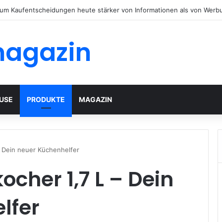
tenhäuser mit modernem Flachdach: Alles, was Sie 2026 wissen müsse
magazin
USE
PRODUKTE
MAGAZIN
– Dein neuer Küchenhelfer
cher 1,7 L – Dein
lfer