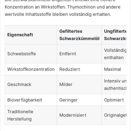
Konzentration an Wirkstoffen. Thymochinon und andere
wertvolle Inhaltsstoffe bleiben vollständig erhalten.
Gefiltertes
Ungfiltertes
Eigenschaft
Schwarzkümmelöl
Schwarzküm
Vollständig
Schwebstoffe
Entfernt
enthalten
Wirkstoffkonzentration
Reduziert
Maximal
Intensiv und
Geschmack
Milder
authentisch
Bioverfügbarkeit
Geringer
Optimiert
Traditionelle
Modernisiert
Originalgetr
Herstellung