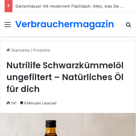
Welche LED Aufbauspots gibt es? Ein vollständiger Überblick für 2026
Verbrauchermagazin
Menü
S
Startseite
/
Produkte
Nutrilife Schwarzkümmelöl
ungefiltert – Natürliches Öl
für dich
191
9 Minuten Lesezeit