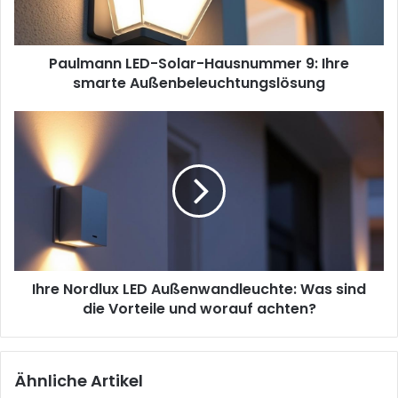
smarte
Außenbeleuchtungslösung
Paulmann LED-Solar-Hausnummer 9: Ihre
smarte Außenbeleuchtungslösung
Ihre
Nordlux
LED
Außenwandleuchte:
Was
sind
die
Vorteile
und
Ihre Nordlux LED Außenwandleuchte: Was sind
worauf
achten?
die Vorteile und worauf achten?
Ähnliche Artikel