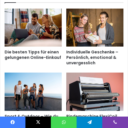
Die besten Tipps für einen
Individuelle Geschenke –
gelungenen Online-Einkauf
Persönlich, emotional &
unvergesslich
Sport & Outdoor – Wie du
Bindemaschine FlexiCoil
die perfekte Ausrüstung
44: Dein Helfer für
für jedes Abenteuer
effizientes Binden
Facebook
X
WhatsApp
Telegram
Viber