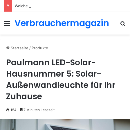
Welche LED Aufbauspots gibt es? Ein vollständiger Überblick für 2026
Verbrauchermagazin
Menü
S
Startseite
/
Produkte
Paulmann LED-Solar-
Hausnummer 5: Solar-
Außenwandleuchte für Ihr
Zuhause
154
7 Minuten Lesezeit