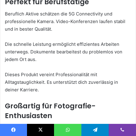
Perfekt für Berufstätige
Beruflich Aktive schätzen die 5G Connectivity und
professionelle Kamera. Video-Konferenzen laufen stabil
und in bester Qualität.
Die schnelle Leistung ermöglicht effizientes Arbeiten
unterwegs. Dokumente bearbeitest du problemlos von
jedem Ort aus.
Dieses Produkt vereint Professionalität mit
Alltagstauglichkeit. Es unterstützt dich zuverlässig in
deiner Karriere.
Großartig für Fotografie-
Enthusiasten
Fotografie-Begeisterte entdecken die vielseitige
Kameraausstattung. Die OIS Technologie und
Facebook
X
WhatsApp
Telegram
Viber