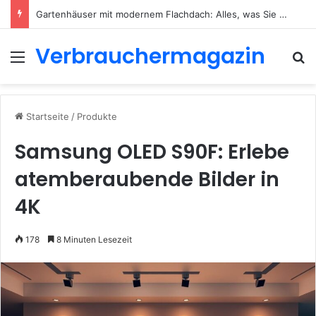
Gartenhäuser mit modernem Flachdach: Alles, was Sie 2026 wissen müssen
Verbrauchermagazin
Menü
S
Startseite
/
Produkte
Samsung OLED S90F: Erlebe
atemberaubende Bilder in
4K
178
8 Minuten Lesezeit