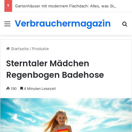
Gartenhäuser mit modernem Flachdach: Alles, was Sie 2026 wissen müssen
Verbrauchermagazin
Menü
S
Startseite
/
Produkte
Sterntaler Mädchen
Regenbogen Badehose
190
4 Minuten Lesezeit