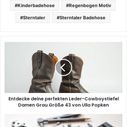
Kinderbadehose
Regenbogen Motiv
Sterntaler
Sterntaler Badehose
Entdecke
deine
perfekten
Leder-
Cowboystiefel
Damen
Grau
Größe
43
Entdecke deine perfekten Leder-Cowboystiefel
von
Ulla
Damen Grau Größe 43 von Ulla Popken
Popken
Dynatech
Zirkelset