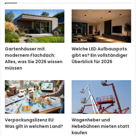
Gartenhäuser mit
Welche LED Aufbauspots
modernem Flachdach:
gibt es? Ein vollständiger
Alles, was Sie 2026 wissen
Überblick für 2026
müssen
Verpackungslizenz EU:
Wagenheber und
Was gilt in welchem Land?
Hebebühnen mieten statt
kaufen