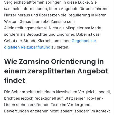
Vergleichsplattformen springen in diese Lücke. Sie
sammeln Informationen, filtern Angebote für unerfahrene
Nutzer heraus und übersetzen die Regulierung in klaren
Worten. Genau hier setzt Zamsino sein
Alleinstellungsmerkmal. Nicht als Mitspieler am Markt,
sondern als Beobachter und Einordner. Dabei ist das
Gebot der Stunde Klarheit, um einen
Gegenpol zur
digitalen Reizüberflutung
zu bieten.
Wie Zamsino Orientierung in
einem zersplitterten Angebot
findet
Die Seite arbeitet mit einem klassischen Vergleichsmodell,
bricht es jedoch redaktionell auf. Statt reiner Top-Ten-
Listen stehen erklärende Texte im Vordergrund.
Bewertungen entstehen nicht isoliert, sondern im Kontext