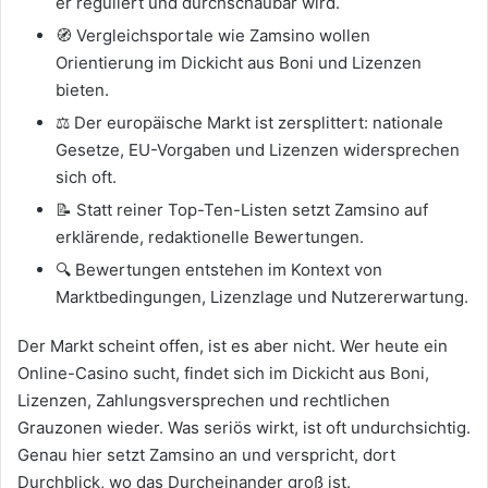
er reguliert und durchschaubar wird.
🧭 Vergleichsportale wie Zamsino wollen
Orientierung im Dickicht aus Boni und Lizenzen
bieten.
⚖️ Der europäische Markt ist zersplittert: nationale
Gesetze, EU-Vorgaben und Lizenzen widersprechen
sich oft.
📝 Statt reiner Top-Ten-Listen setzt Zamsino auf
erklärende, redaktionelle Bewertungen.
🔍 Bewertungen entstehen im Kontext von
Marktbedingungen, Lizenzlage und Nutzererwartung.
Der Markt scheint offen, ist es aber nicht. Wer heute ein
Online-Casino sucht, findet sich im Dickicht aus Boni,
Lizenzen, Zahlungsversprechen und rechtlichen
Grauzonen wieder. Was seriös wirkt, ist oft undurchsichtig.
Genau hier setzt Zamsino an und verspricht, dort
Durchblick, wo das Durcheinander groß ist.