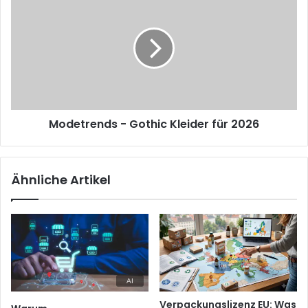
-
Gothic
Kleider
für
2026
Modetrends - Gothic Kleider für 2026
Ähnliche Artikel
Verpackungslizenz EU: Was