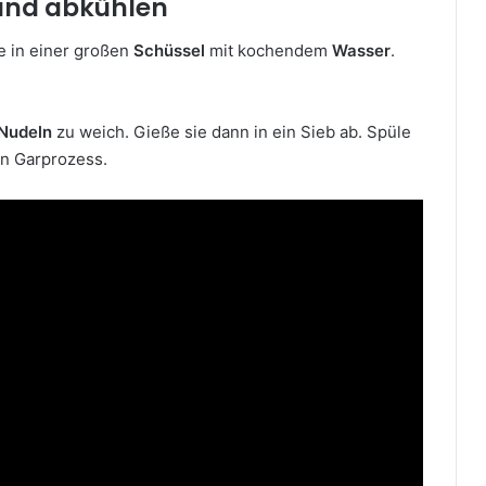
 und abkühlen
e in einer großen
Schüssel
mit kochendem
Wasser
.
Nudeln
zu weich. Gieße sie dann in ein Sieb ab. Spüle
en Garprozess.