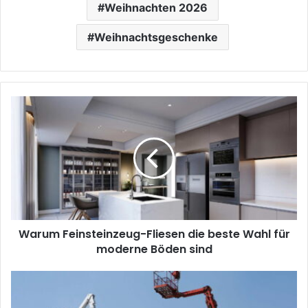
Weihnachten 2026
Weihnachtsgeschenke
Warum
Feinsteinzeug-
Fliesen
die
beste
Wahl
für
moderne
Böden
Warum Feinsteinzeug-Fliesen die beste Wahl für
sind
moderne Böden sind
Wagenheber
und
Hebebühnen