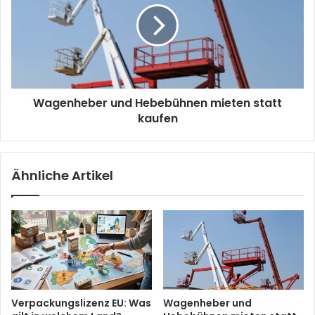
mieten
statt
kaufen
Wagenheber und Hebebühnen mieten statt
kaufen
Ähnliche Artikel
Verpackungslizenz EU: Was
Wagenheber und