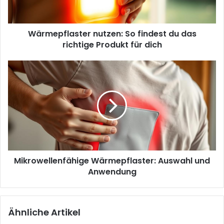
richtige
Produkt
für
Wärmepflaster nutzen: So findest du das
dich
richtige Produkt für dich
Mikrowellenfähige
Wärmepflaster:
Auswahl
und
Anwendung
Mikrowellenfähige Wärmepflaster: Auswahl und
Anwendung
Ähnliche Artikel