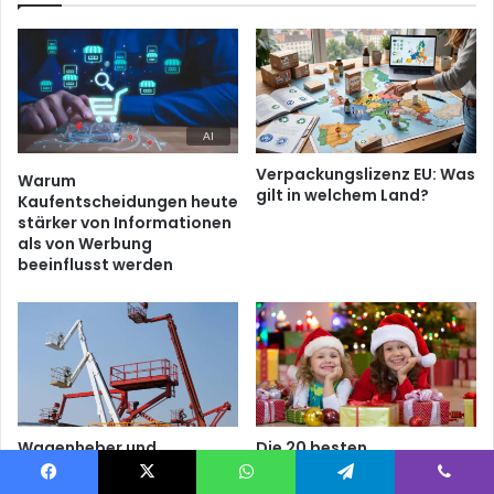
Verpackungslizenz EU: Was
Warum
gilt in welchem Land?
Kaufentscheidungen heute
stärker von Informationen
als von Werbung
beeinflusst werden
Wagenheber und
Die 20 besten
Hebebühnen mieten statt
Weihnachtsgeschenke für
kaufen
die ganze Familie 2026
Facebook
X
WhatsApp
Telegram
Viber