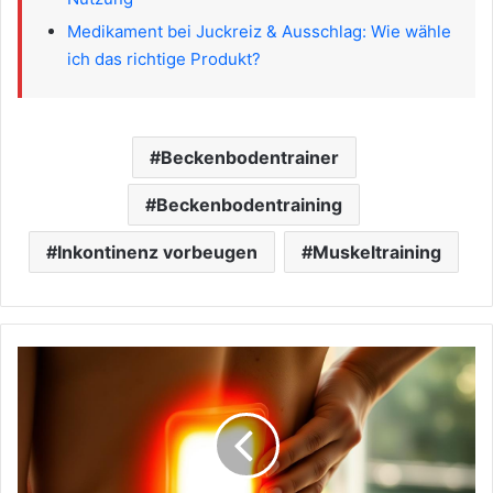
Medikament bei Juckreiz & Ausschlag: Wie wähle
ich das richtige Produkt?
Beckenbodentrainer
Beckenbodentraining
Inkontinenz vorbeugen
Muskeltraining
Wärmepflaster
nutzen:
So
findest
du
das