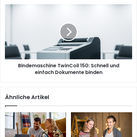
Bindemaschine
TwinCoil
150:
Schnell
und
einfach
Dokumente
binden
Bindemaschine TwinCoil 150: Schnell und
einfach Dokumente binden
Ähnliche Artikel