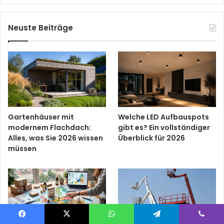
Neuste Beiträge
Gartenhäuser mit
Welche LED Aufbauspots
modernem Flachdach:
gibt es? Ein vollständiger
Alles, was Sie 2026 wissen
Überblick für 2026
müssen
Facebook
X
WhatsApp
Telegram
Viber