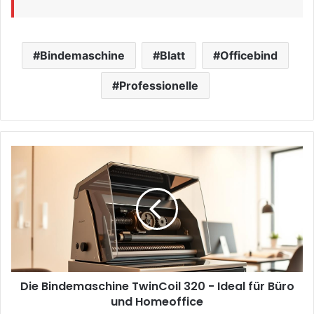
Bindemaschine
Blatt
Officebind
Professionelle
Die
Bindemaschine
TwinCoil
320
-
Ideal
für
Büro
und
Die Bindemaschine TwinCoil 320 - Ideal für Büro
Homeoffice
und Homeoffice