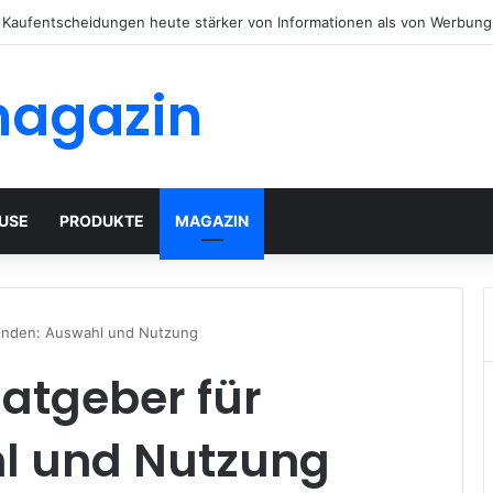
häuser mit modernem Flachdach: Alles, was Sie 2026 wissen müssen
magazin
USE
PRODUKTE
MAGAZIN
 Binden: Auswahl und Nutzung
Ratgeber für
l und Nutzung