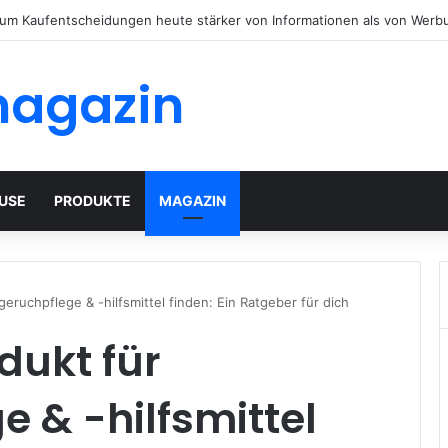
tenhäuser mit modernem Flachdach: Alles, was Sie 2026 wissen müsse
magazin
USE
PRODUKTE
MAGAZIN
geruchpflege & -hilfsmittel finden: Ein Ratgeber für dich
dukt für
 & -hilfsmittel