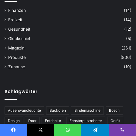
Finanzen
(14)
Freizeit
(14)
Gesundheit
(12)
Glücksspiel
(5)
Magazin
(261)
Produkte
(806)
Zuhause
(19)
Schlagwörter
Außenwandleuchte
Backofen
Bindemaschine
Bosch
Design
Door
Entdecke
Fensterputzroboter
Gerät
Haarpflege
Kinderwagen
Kühlschrank
LED
Facebook
X
WhatsApp
Telegram
Viber