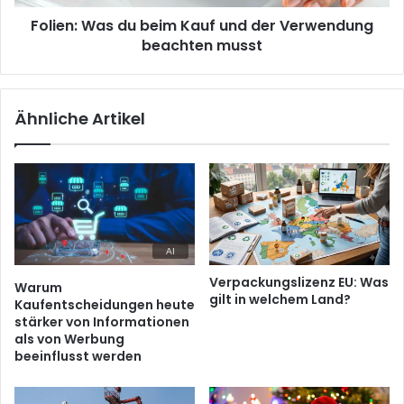
beachten
Folien: Was du beim Kauf und der Verwendung
musst
beachten musst
Ähnliche Artikel
Verpackungslizenz EU: Was
Warum
gilt in welchem Land?
Kaufentscheidungen heute
stärker von Informationen
als von Werbung
beeinflusst werden