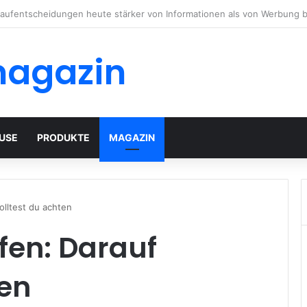
äuser mit modernem Flachdach: Alles, was Sie 2026 wissen müssen
magazin
USE
PRODUKTE
MAGAZIN
olltest du achten
fen: Darauf
ten