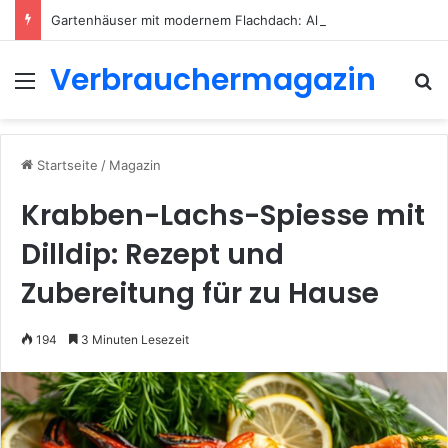
Gartenhäuser mit modernem Flachdach: Alles, was Sie 2026 wissen müssen
Verbrauchermagazin
Menü
S
Startseite
/
Magazin
Krabben-Lachs-Spiesse mit
Dilldip: Rezept und
Zubereitung für zu Hause
194
3 Minuten Lesezeit