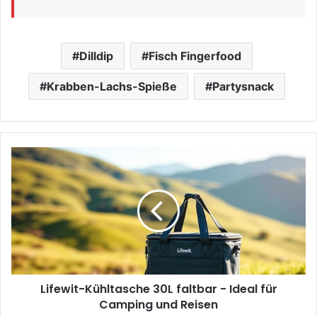
Dilldip
Fisch Fingerfood
Krabben-Lachs-Spieße
Partysnack
Lifewit-
Kühltasche
30L
faltbar
-
Ideal
für
Camping
und
Lifewit-Kühltasche 30L faltbar - Ideal für
Reisen
Camping und Reisen