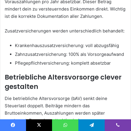
Vorauszahlungen pro Jahr absetzbar. Dieser Betrag
mindert dein zu versteuerndes Einkommen direkt. Wichtig
ist die korrekte Dokumentation aller Zahlungen.
Zusatzversicherungen werden unterschiedlich behandelt:
Krankenhauszusatzversicherung: voll abzugsfähig
Zahnzusatzversicherung: 100% als Vorsorgeaufwand
Pflegepflichtversicherung: komplett absetzbar
Betriebliche Altersvorsorge clever
gestalten
Die betriebliche Altersvorsorge (bAV) senkt deine
Steuerlast doppelt. Beiträge mindern das
Bruttoeinkommen, Auszahlungen werden später
versteuert. Besonders attraktiv sind
Entgeltumwandlungsmodelle.
Facebook
X
WhatsApp
Telegram
Viber