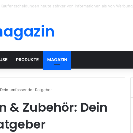
häuser mit modernem Flachdach: Alles, was Sie 2026 wissen müssen
magazin
USE
PRODUKTE
MAGAZIN
 Dein umfassender Ratgeber
 & Zubehör: Dein
atgeber